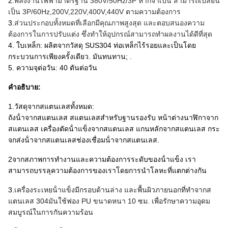
2.
พลังงานไฟฟ้ามาตรฐาน 380V/50Hz/3P หากจําเป็น สามารถเปลี่ยน
เป็น 3P/60Hz,200V,220V,400V,440V ตามความต้องการ
3.
ส่วนประกอบทั้งหมดที่เลือกมีคุณภาพสูงสุด และตอบสนองความ
ต้องการในการปรับแต่ง ซึ่งทําให้อุปกรณ์สามารถทําผลงานได้ดีที่สุด
4. ใบเหล็ก: ผลิตจากวัสดุ SUS304 ท่อเหล็กไร้รอยและเป็นโดย
กระบวนการเพียงครั้งเดียว. มันทนทาน; .
5. ความจุต่อวัน: 40 ตันต่อวัน
คําอธิบาย:
1.วัสดุจากสแตนเลสทั้งหมด:
ถังน้ําจากสแตนเลส สแตนเลสสําหรับฐานรองรับ หน้าต่างนาฬิกาจาก
สแตนเลส เครื่องตัดน้ําแข็งจากสแตนเลส แกนหลักจากสแตนเลส กระ
จกส่งน้ําจากสแตนเลสช่องเชื่อมน้ําจากสแตนเลส.
2จากสภาพการทํางานและความต้องการระดับของน้ําแข็ง เรา
สามารถบรรลุความต้องการของเราโดยการนําโลหะที่แตกต่างกัน
3.
เครื่องระเหยน้ําแข็งมีกรอบด้านล่าง และพื้นผิวภายนอกที่ทําจากส
แตนเลส 304มันใช้ฟอง PU ขนาดหนา 10 ซม. เพื่อรักษาความอุดม
สมบูรณ์ในการกันความร้อน