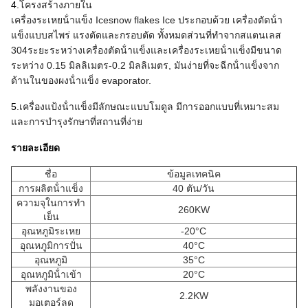
4.
โครงสร้างภายใน
เครื่องระเหยน้ําแข็ง Icesnow flakes Ice ประกอบด้วย เครื่องตัดน้ํา
แข็งแบบสไพร่ แรงตัดและกรอบตัด ทั้งหมดส่วนที่ทําจากสแตนเลส
304ระยะระหว่างเครื่องตัดน้ําแข็งและเครื่องระเหยน้ําแข็งมีขนาด
ระหว่าง 0.15 มิลลิเมตร-0.2 มิลลิเมตร, มันง่ายที่จะฉีกน้ําแข็งจาก
ด้านในของผงน้ําแข็ง evaporator.
5.
เครื่องแป้งน้ําแข็งมีลักษณะแบบโมดูล มีการออกแบบที่เหมาะสม
และการบํารุงรักษาที่สถานที่ง่าย
รายละเอียด
ชื่อ
ข้อมูลเทคนิค
การผลิตน้ําแข็ง
40 ตัน/วัน
ความจุในการทํา
260KW
เย็น
อุณหภูมิระเหย
-20°C
อุณหภูมิการปั่น
40°C
อุณหภูมิ
35°C
อุณหภูมิน้ําเข้า
20°C
พลังงานของ
2.2KW
มอเตอร์ลด