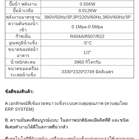
ปั๊มน้ํา พลังงาน
0.55KW
ปั๊มน้ําเกลือ
0.012KW
พลังงานมาตรฐาน
380V/50Hz/3P,3P/220V/60Hz,380V/60Hz/3P
ความดันของน้ํา
0.1Mpa-0.5Mpa
เข้า
ก๊าซเย็น
R404A/R507/R22
อุณหภูมิน้ําแข็ง
-5°C
ขนาดของท่อน้ํา
1/2"
อาหาร
น้ําหนักสะสม
3960 กิโลกรัม
ขนาดของเครื่อง
3330*2320*2749 มิลลิเมตร
ระเหยน้ําแข็ง
ข้อดีของสินค้า:
A.
เอกลักษณ์ที่เข้มงวด
หนาวแข็ง
ระบบควบคุมคุณภาพ (ควบคุมโดย
ERP SYSTEM)
B. ความมั่นคงที่สมบูรณ์แบบ: ในสภาพปกติยังคงมีผลิตที่ดี และชนิด
พิเศษทํางานได้ดีในสภาพที่น่ากลัว
ซี
เทคโนโลยีที่ก้าวหน้า: เครื่องระเหยน้ําแข็งแผ่นของเราใช้เตาอบการ