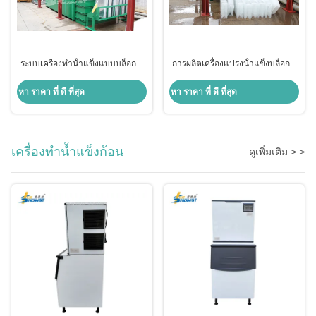
ระบบเครื่องทําน้ําแข็งแบบบล็อก 5
การผลิตเครื่องแปรงน้ําแข็งบล็อก 2
ตัน พร้อมหม้อทําน้ําแข็งจากสแตน
ตัน สําหรับประมง
เลส
หา ราคา ที่ ดี ที่สุด
หา ราคา ที่ ดี ที่สุด
เครื่องทำน้ำแข็งก้อน
ดูเพิ่มเติม > >