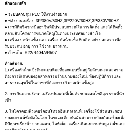
ลักษณะหลัก
● ระบบควบคุม PLC ใช้งานง่ายมาก
● พลังงานเครื่อง: 3P/380V/50HZ,3P/220V/60HZ,3P/380V/60HZ
● เรามีทีมวิศวกรมืออาชีพที่มีประสบการณ์ในการติดตั้ง และได้ติดตั้ง
หลายสิบโครงการขนาดใหญ่ในต่างประเทศอย่างสําเร็จ
● เครื่อง บดน้ําแข็ง และ เครื่อง ตัดน้ําแข็ง ที่ ผลิต อย่าง สะดวก เพื่อ
รับประกัน อายุ การ ใช้งาน ยาวนาน
● ก๊าซเย็น: R22/R404A/R507
คําอธิบาย:
1.เครื่องทําน้ําแข็งหิมะแบบหิมะที่ออกแบบขึ้นอยู่กับลักษณะและความ
ต้องการพิเศษของอุตสาหกรรมร้านขายของใหม่, ห้องปฏิบัติการและ
สาธารณสุขใช้ในสาขาที่ต้องการปริมาณน้ําแข็งสูง
2- การกันความร้อน: เครื่องปนผสมที่เต็มด้วยปนผสมโพลีอุเรธานที่นํา
เข้า
3. ไมโครคอมพิวเตอร์คอนโทรลอินเทลเลนท์: เครื่องใช้ส่วนประกอบ
ของแบรนด์ชื่อดังในโลก ในขณะเดียวกันมันสามารถป้องกันเครื่องเมื่อ
มีปัญหาเรื่องน้ําขาดแคลน, ไอซ์เต็ม, เครื่องเตือนความดันสูง / ต่ําและ