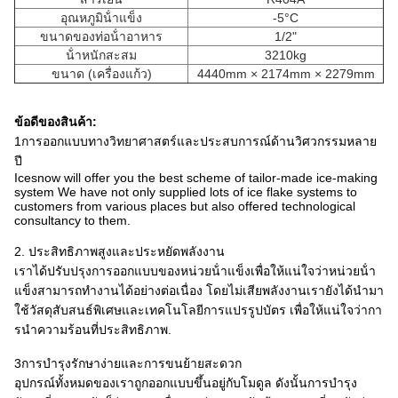
อุณหภูมิน้ําแข็ง
-5°C
ขนาดของท่อน้ําอาหาร
1/2"
น้ําหนักสะสม
3210kg
ขนาด (เครื่องแก้ว)
4440mm × 2174mm × 2279mm
ข้อดีของสินค้า:
1การออกแบบทางวิทยาศาสตร์และประสบการณ์ด้านวิศวกรรมหลาย
ปี
Icesnow will offer you the best scheme of tailor-made ice-making
system We have not only supplied lots of ice flake systems to
customers from various places but also offered technological
consultancy to them.
2. ประสิทธิภาพสูงและประหยัดพลังงาน
เราได้ปรับปรุงการออกแบบของหน่วยน้ําแข็งเพื่อให้แน่ใจว่าหน่วยน้ํา
แข็งสามารถทํางานได้อย่างต่อเนื่อง โดยไม่เสียพลังงานเรายังได้นํามา
ใช้วัสดุสับสนธ์พิเศษและเทคโนโลยีการแปรรูปบัตร เพื่อให้แน่ใจว่ากา
รนําความร้อนที่ประสิทธิภาพ.
3การบํารุงรักษาง่ายและการขนย้ายสะดวก
อุปกรณ์ทั้งหมดของเราถูกออกแบบขึ้นอยู่กับโมดูล ดังนั้นการบํารุง